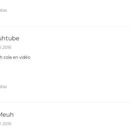
ias
uhtube
l 2016
 cola en vidéo
ias
Meuh
l 2016