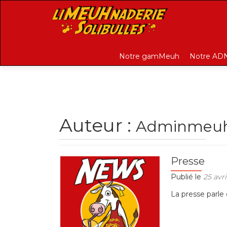
Aller au contenu principal
Notre gamMeuh
Notre AD
Auteur :
Adminmeuh
Presse
Publié le
25 avri
La presse parle