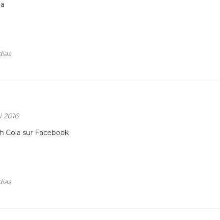
la
ias
l 2016
 Cola sur Facebook
ias