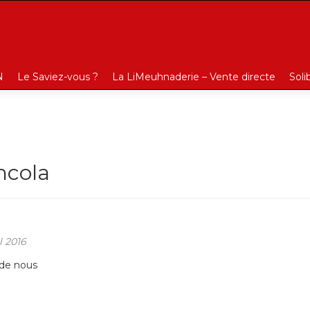
N
Le Saviez-vous ?
La LiMeuhnaderie – Vente directe
Soli
cola
l 2016
 de nous