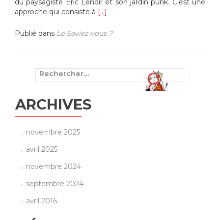
du paysagiste Eric Lenoir et son jardin punk. C’est une
En
approche qui consiste à
[…]
savoir
plus
Publié dans
Le Saviez-vous ?
surReprise
des
plantations
dans
Rechercher :
le
verger
Punk
ARCHIVES
novembre 2025
avril 2025
novembre 2024
septembre 2024
avril 2016